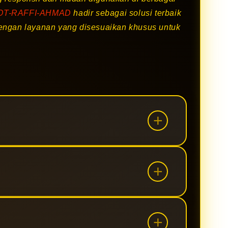
OT-RAFFI-AHMAD
hadir sebagai solusi terbaik
engan layanan yang disesuaikan khusus untuk
serta edukasi bagi penggunanya. Melalui
i perkembangan ekosistem slot gacor 2026.
ata persentase tersebut disajikan secara
i potensi pengembalian paling optimal.