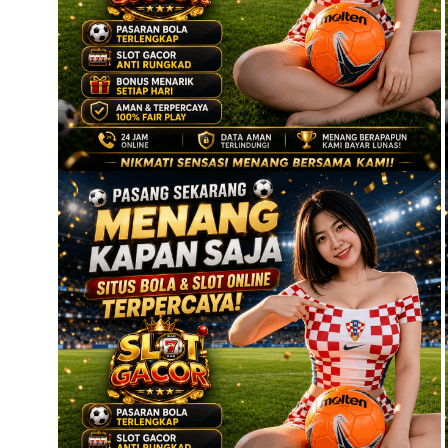
Open
media
2
in
modal