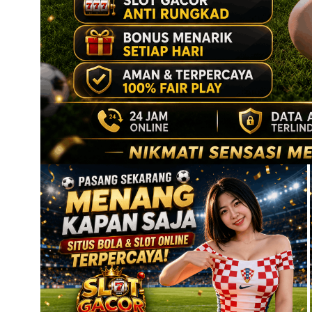
Open
media
1
in
modal