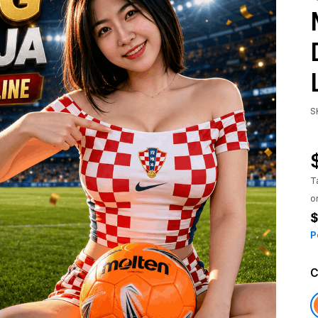
S
T
o
$
P
C