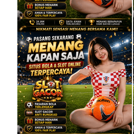
Open
media
4
in
modal