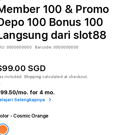
Member 100 & Promo
Depo 100 Bonus 100
Langsung dari slot88
KU:
0000000000
Barcode:
0000000000
$99.00 SGD
ax included.
Shipping
calculated at checkout.
r
99.50
/mo. for 4 mo.
elajari Selengkapnya
olor
- Cosmic Orange