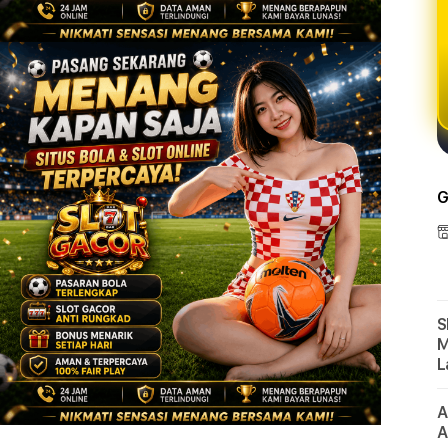
Open
media
7
in
modal
G
S
M
L
A
A
Open
media