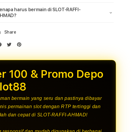
enapa harus bermain di SLOT-RAFFI-
HMAD?
Share
r 100 & Promo Depo
lot88
aman bermain yang seru dan pastinya dibayar
enis permainan slot dengan RTP tertinggi dan
udah dan cepat di SLOT-RAFFI-AHMAD!
responsif dan mudah digunakan di berbagai