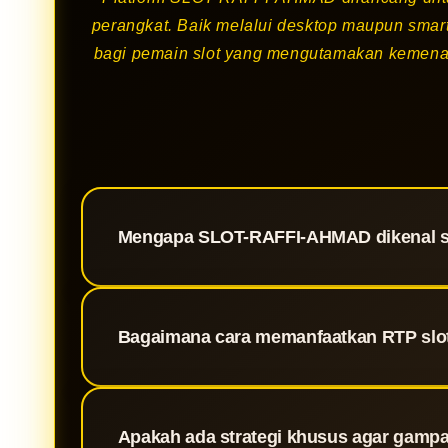
perangkat. Baik melalui desktop maupun smart
bagi pemain slot yang mengutamakan kemenan
Mengapa SLOT-RAFFI-AHMAD dikenal seb
SLOT-RAFFI-AHMAD telah membangun reput
sistem yang transparan, kami memastikan 
Bagaimana cara memanfaatkan RTP slot
Memahami mekanisme RTP slot 99 persen m
real-time agar Anda dapat melakukan anali
Apakah ada strategi khusus agar gamp